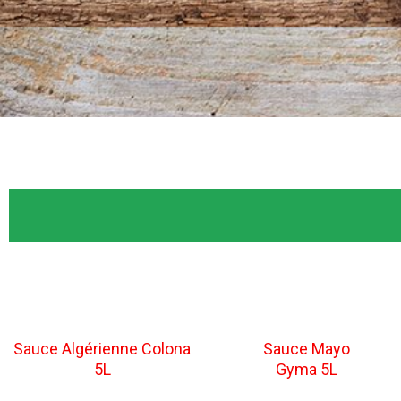
Sauce Algérienne Colona
Sauce Mayo
5L
Gyma 5L