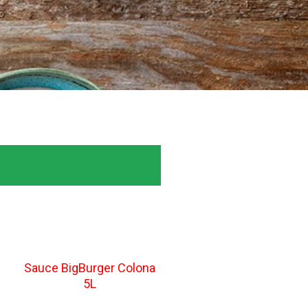
Sauce BigBurger Colona
5L