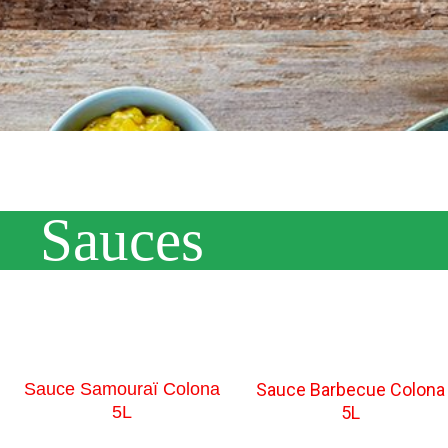
Sauces
Sauce Samouraï Colona
Sauce Barbecue Colona
5L
5L